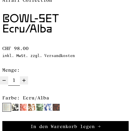
Mirari Collection
BOWL-SET
Ecru/Alba
Normaler Preis
CHF 98.00
Versandkosten
inkl. MwSt. zzgl.
Menge:
Farbe:
Ecru/Alba
In den Warenkorb legen